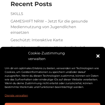
Recent Posts
SKILLS
GAMESHIFT NRW – Jetzt für die gesunde
Mediennutzung von Jugendlichen
einsetzen
Geschützt: Interaktive Karte
Fortbildungsoffensive „KI in der Schule“
Cookie-Zustimmung
LernFabriksken Lüdenscheid
verwalten
Recent Comments
Um dir ein optimales Erlebnis zu bieten, verwenden wir Technologien wie
Cookies, um Geräteinformationen zu speichern und/oder darauf
zuzugreifen. Wenn du diesen Technologien zustimmst, können wir Daten
pharmacy
zu
Willkommen
wie das Surfverhalten oder eindeutige IDs auf dieser Website verarbeiten.
Wenn du deine Zustimmung nicht erteilst oder zurückziehst, können
bestimmte Merkmale und Funktionen beeinträchtigt werden.
Dienste verwalten