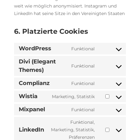
weit wie möglich anonymisiert. Instagram und
LinkedIn hat seine Sitze in den Vereinigten Staaten
6. Platzierte Cookies
WordPress
Funktional
Consent
to
Divi (Elegant
Funktional
service
Themes)
Consent
wordpress
to
Complianz
Funktional
service
Consent
divi-
to
Wistia
Marketing, Statistik
(elegant-
Consent
service
themes)
to
Mixpanel
complianz
Funktional
Consent
service
to
Funktional,
wistia
service
LinkedIn
Marketing, Statistik,
Consent
mixpanel
Präferenzen