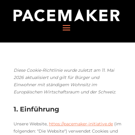
Diese Cookie-Richtlinie wurde zuletzt am 11. Mai
2026 aktualisiert und gilt für Bürger und
Einwohner mit ständigem Wohnsitz im
Europäischen Wirtschaftsraum und der Schweiz.
1. Einführung
Unsere Website,
https://pacemaker-initiative.de
(im
folgenden: "Die Website") verwendet Cookies und