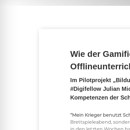
Wie der Gamifi
Offlineunterric
Im Pilotprojekt „Bild
#Digifellow Julian Mi
Kompetenzen der Sch
“Mein Krieger benutzt Sch
Brettspieleabend, sonde
in den letzten Wochen ha