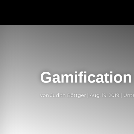
Gamification
von
Judith Böttger
|
Aug. 19, 2019
|
Unte