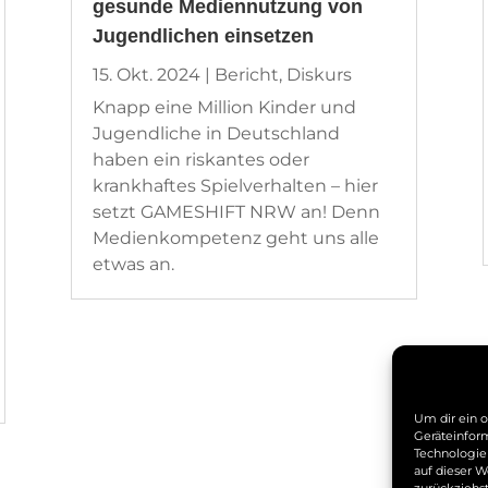
gesunde Mediennutzung von
Jugendlichen einsetzen
15. Okt. 2024
|
Bericht
,
Diskurs
Knapp eine Million Kinder und
Jugendliche in Deutschland
haben ein riskantes oder
krankhaftes Spielverhalten – hier
setzt GAMESHIFT NRW an! Denn
Medienkompetenz geht uns alle
etwas an.
Um dir ein 
Geräteinfor
Technologie
auf dieser W