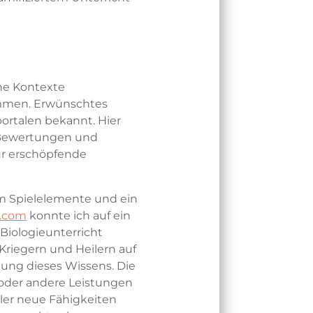
che Kontexte
mmen. Erwünschtes
ortalen bekannt. Hier
e Bewertungen und
ür erschöpfende
m Spielelemente und ein
t.com
konnte ich auf ein
Biologieunterricht
Kriegern und Heilern auf
ung dieses Wissens. Die
 oder andere Leistungen
üler neue Fähigkeiten