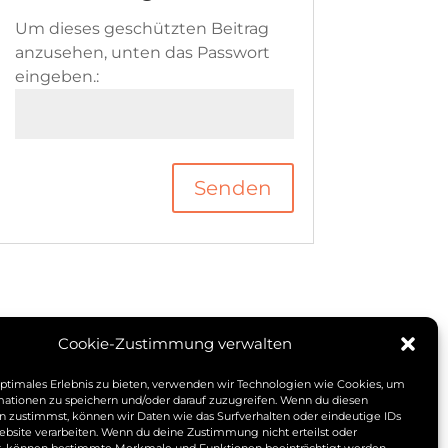
Um dieses geschützten Beitrag
anzusehen, unten das Passwort
eingeben.:
Senden
Cookie-Zustimmung verwalten
optimales Erlebnis zu bieten, verwenden wir Technologien wie Cookies, um
mationen zu speichern und/oder darauf zuzugreifen. Wenn du diesen
n zustimmst, können wir Daten wie das Surfverhalten oder eindeutige IDs
ebsite verarbeiten. Wenn du deine Zustimmung nicht erteilst oder