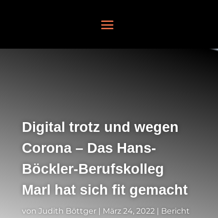
Digital trotz und wegen
Corona – Das Hans-
Böckler-Berufskolleg
Marl hat sich fit gemacht
von
Judith Böttger
|
März 24, 2022
|
Bericht