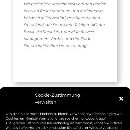
Wir bedanken uns einerseits bei den beiden
Schulen für ihr Vertrauen und andererseits
bei der IHK Düsseldorf, den Stadtwerken
Düsseldorf, der Deutschen Telekom AG, der
Provinzial Rheinland, der Klüh Service
Management GmbH und der Stadt
Düsseldorf für ihre Unterstützung.
Cookie-Zustimmung
verwalten
Weitere Beiträge
Um dir ein optimales Erlebnis zu bieten, verwenden wir Technologien wie
Cookies, um Geräteinformationen zu speichern und/oder darauf
zuzugreifen. Wenn du diesen Technologien zustimmst, können wir Daten
wie das Surfverhalten oder eindeutige IDs auf dieser Website verarbeiten.