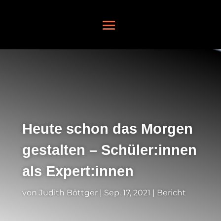
Heute schon das Morgen
gestalten – Schüler:innen
als Expert:innen
von
Judith Böttger
|
Sep. 17, 2021
|
Bericht