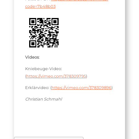
code=7b48b03
Videos
:
Kniebeuge-Video:
(
https://vimeo.com/378309795
)
Erklärvideo: (
https://vimeo.com/378309896
)
Christian Schmahl