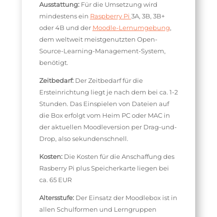
Ausstattung:
Für die Umsetzung wird
mindestens ein
Raspberry Pi
3A, 3B, 3B+
oder 4B und der
Moodle-Lernumgebung
,
dem weltweit meistgenutzten Open-
Source-Learning-Management-System,
benötigt.
Zeitbedarf:
Der Zeitbedarf für die
Ersteinrichtung liegt je nach dem bei ca. 1-2
Stunden. Das Einspielen von Dateien auf
die Box erfolgt vom Heim PC oder MAC in
der aktuellen Moodleversion per Drag-und-
Drop, also sekundenschnell.
Kosten:
Die Kosten für die Anschaffung des
Rasberry Pi plus Speicherkarte liegen bei
ca. 65 EUR
Altersstufe:
Der Einsatz der Moodlebox ist in
allen Schulformen und Lerngruppen