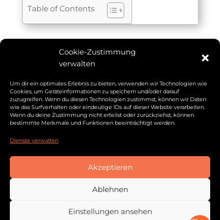
Table of Contents
Cookie-Zustimmung
verwalten
Weitere Beiträge
Um dir ein optimales Erlebnis zu bieten, verwenden wir Technologien wie
Cookies, um Geräteinformationen zu speichern und/oder darauf
zuzugreifen. Wenn du diesen Technologien zustimmst, können wir Daten
wie das Surfverhalten oder eindeutige IDs auf dieser Website verarbeiten.
Wenn du deine Zustimmung nicht erteilst oder zurückziehst, können
bestimmte Merkmale und Funktionen beeinträchtigt werden.
Dienste verwalten
Akzeptieren
Ablehnen
Einstellungen ansehen