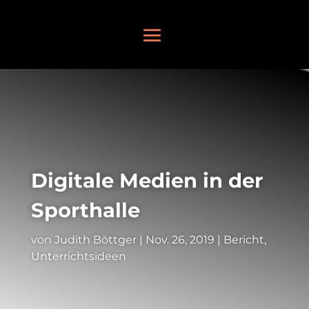
Digitale Medien in der
Sporthalle
von
Judith Böttger
|
Nov. 26, 2019
|
Bericht
,
Unterrichtsideen