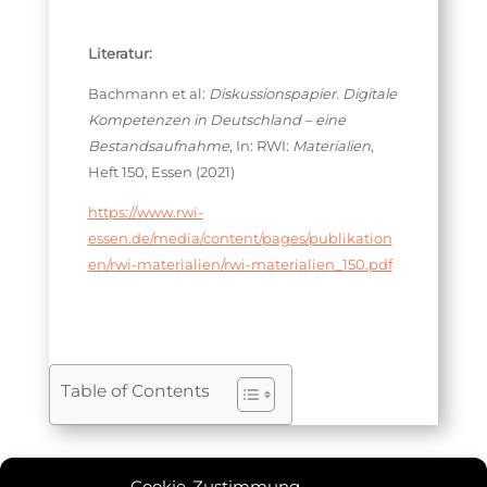
Literatur:
Bachmann et al:
Diskussionspapier. Digitale
Kompetenzen in Deutschland – eine
Bestandsaufnahme
, In: RWI:
Materialien
,
Heft 150, Essen (2021)
https://www.rwi-
essen.de/media/content/pages/publikation
en/rwi-materialien/rwi-materialien_150.pdf
Table of Contents
Cookie-Zustimmung