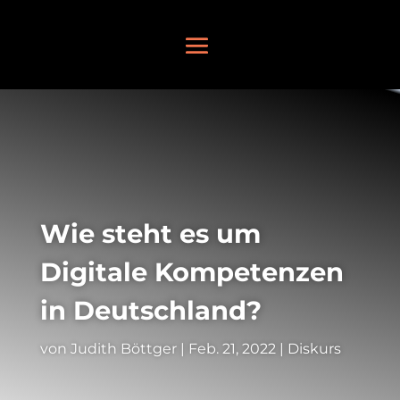
Wie steht es um
Digitale Kompetenzen
in Deutschland?
von
Judith Böttger
|
Feb. 21, 2022
|
Diskurs