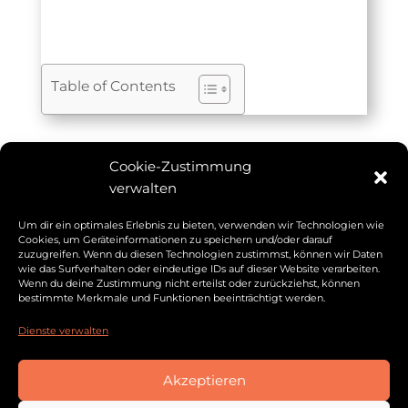
Table of Contents
Cookie-Zustimmung
verwalten
Weitere Beiträge
Um dir ein optimales Erlebnis zu bieten, verwenden wir Technologien wie
Cookies, um Geräteinformationen zu speichern und/oder darauf
zuzugreifen. Wenn du diesen Technologien zustimmst, können wir Daten
wie das Surfverhalten oder eindeutige IDs auf dieser Website verarbeiten.
Wenn du deine Zustimmung nicht erteilst oder zurückziehst, können
bestimmte Merkmale und Funktionen beeinträchtigt werden.
Dienste verwalten
Akzeptieren