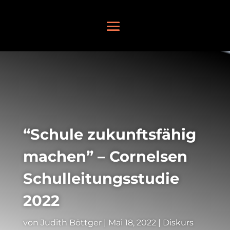
“Schule zukunftsfähig
machen” – Cornelsen
Schulleitungsstudie
2022
von
Judith Böttger
|
Mai 18, 2022
|
Diskurs